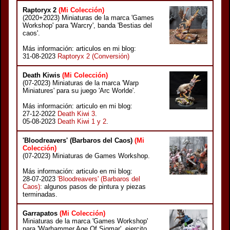
Raptoryx 2
(Mi Colección)
(2020+2023) Miniaturas de la marca 'Games
Workshop' para 'Warcry', banda 'Bestias del
caos'.
Más información: articulos en mi blog:
31-08-2023
Raptoryx 2 (Conversión)
Death Kiwis
(Mi Colección)
(07-2023) Miniaturas de la marca 'Warp
Miniatures' para su juego 'Arc Worlde'.
Más información: articulo en mi blog:
27-12-2022
Death Kiwi 3
.
05-08-2023
Death Kiwi 1 y 2
.
'Bloodreavers' (Barbaros del Caos)
(Mi
Colección)
(07-2023) Miniaturas de Games Workshop.
Más información: articulo en mi blog:
28-07-2023
'Bloodreavers' (Barbaros del
Caos)
: algunos pasos de pintura y piezas
terminadas.
Garrapatos
(Mi Colección)
Miniaturas de la marca 'Games Workshop'
para 'Warhammer Age Of Sigmar', ejercito