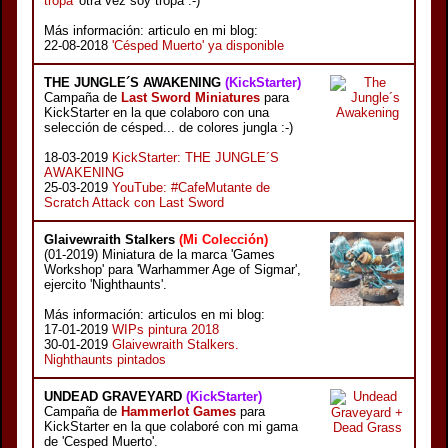
tropa'
otra vez soy tropa :-)
Más información: articulo en mi blog:
22-08-2018
'Césped Muerto' ya disponible
THE JUNGLE´S AWAKENING
(KickStarter)
Campaña de
Last Sword Miniatures
para
KickStarter en la que colaboro con una
selección de césped... de colores jungla :-)
18-03-2019
KickStarter: THE JUNGLE´S
AWAKENING
25-03-2019
YouTube: #CafeMutante de
Scratch Attack con Last Sword
Glaivewraith Stalkers
(Mi Colección)
(01-2019) Miniatura de la marca 'Games
Workshop' para 'Warhammer Age of Sigmar',
ejercito 'Nighthaunts'.
Más información: articulos en mi blog:
17-01-2019
WIPs pintura 2018
30-01-2019
Glaivewraith Stalkers.
Nighthaunts pintados
UNDEAD GRAVEYARD
(KickStarter)
Campaña de
Hammerlot Games
para
KickStarter en la que colaboré con mi gama
de 'Cesped Muerto'.