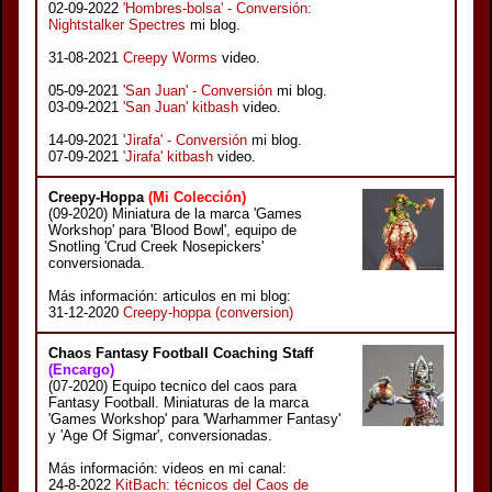
02-09-2022
'Hombres-bolsa' - Conversión:
Nightstalker Spectres
mi blog.
31-08-2021
Creepy Worms
video.
05-09-2021
'San Juan' - Conversión
mi blog.
03-09-2021
'San Juan' kitbash
video.
14-09-2021
'Jirafa' - Conversión
mi blog.
07-09-2021
'Jirafa' kitbash
video.
Creepy-Hoppa
(Mi Colección)
(09-2020) Miniatura de la marca 'Games
Workshop' para 'Blood Bowl', equipo de
Snotling 'Crud Creek Nosepickers'
conversionada.
Más información: articulos en mi blog:
31-12-2020
Creepy-hoppa (conversion)
Chaos Fantasy Football Coaching Staff
(Encargo)
(07-2020) Equipo tecnico del caos para
Fantasy Football. Miniaturas de la marca
'Games Workshop' para 'Warhammer Fantasy'
y 'Age Of Sigmar', conversionadas.
Más información: videos en mi canal:
24-8-2022
KitBach: técnicos del Caos de