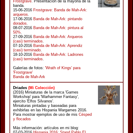
Frostgrave
. Presentación de la mayoria de la
banda.
15-06-2016
Frostgrave: Banda de Mah-Ark:
arqueros
.
17-06-2016
Banda de Mah-Ark: pintando
dorados
.
08-07-2016
Banda de Mah-Ark: pintura al
50%
.
27-09-2016
Banda de Mah-Ark: Arqueros
(casi) terminados
.
07-10-2016
Banda de Mah-Ark: Aprendiz
(casi) terminado
.
18-10-2016
Banda de Mah-Ark: Ladrones
(casi) terminados
.
Galerías de fotos:
'Wrath of Kings' para
'Frostgrave'
Banda de Mah-Ark
Driades
(Mi Colección)
(2016) Miniaturas de la marca 'Games
Workshop' para 'Warhammer Fantasy',
ejercito 'Elfos Silvanos'.
Miniaturas pintadas y baseadas para
exhibirlas en las Hispania Wargames 2016.
Para mostrar ejemplos de uso de mis
Césped
y flocados
Más información: artículos en mi blog:
07-03-2016
Hispania 2016: Stand Pablo El