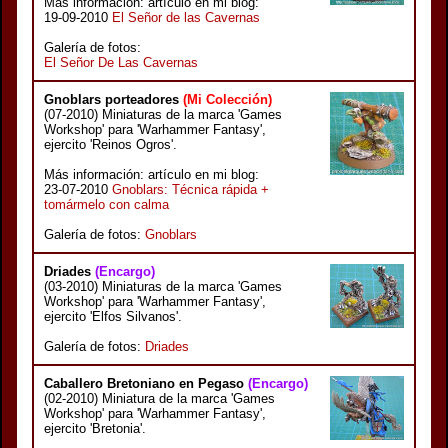
Más información: artículo en mi blog:
19-09-2010
El Señor de las Cavernas
Galería de fotos:
El Señor De Las Cavernas
Gnoblars porteadores
(Mi Colección)
(07-2010) Miniaturas de la marca 'Games
Workshop' para 'Warhammer Fantasy',
ejercito 'Reinos Ogros'.
Más información: artículo en mi blog:
23-07-2010
Gnoblars: Técnica rápida +
tomármelo con calma
Galería de fotos:
Gnoblars
Driades
(Encargo)
(03-2010) Miniaturas de la marca 'Games
Workshop' para 'Warhammer Fantasy',
ejercito 'Elfos Silvanos'.
Galería de fotos:
Driades
Caballero Bretoniano en Pegaso
(Encargo)
(02-2010) Miniatura de la marca 'Games
Workshop' para 'Warhammer Fantasy',
ejercito 'Bretonia'.