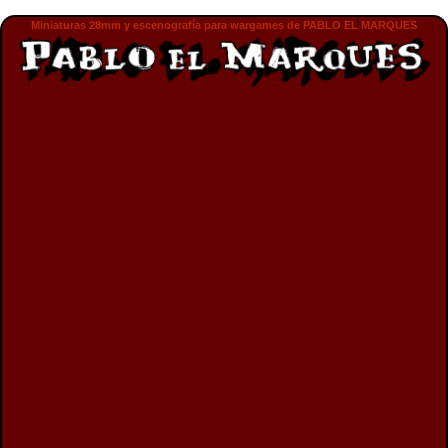
Miniaturas 28mm y escenografía para wargames de PABLO EL MARQUES