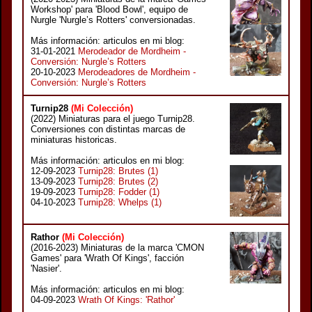
Workshop' para 'Blood Bowl', equipo de
Nurgle 'Nurgle’s Rotters' conversionadas.
Más información: articulos en mi blog:
31-01-2021
Merodeador de Mordheim -
Conversión: Nurgle’s Rotters
20-10-2023
Merodeadores de Mordheim -
Conversión: Nurgle’s Rotters
Turnip28
(Mi Colección)
(2022) Miniaturas para el juego Turnip28.
Conversiones con distintas marcas de
miniaturas historicas.
Más información: articulos en mi blog:
12-09-2023
Turnip28: Brutes (1)
13-09-2023
Turnip28: Brutes (2)
19-09-2023
Turnip28: Fodder (1)
04-10-2023
Turnip28: Whelps (1)
Rathor
(Mi Colección)
(2016-2023) Miniaturas de la marca 'CMON
Games' para 'Wrath Of Kings', facción
'Nasier'.
Más información: articulos en mi blog:
04-09-2023
Wrath Of Kings: 'Rathor'