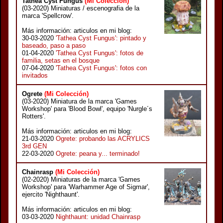
Tathea Cyst Fungus
(Mi Colección)
(03-2020) Miniaturas / escenografia de la
marca 'Spellcrow'.
Más información: articulos en mi blog:
30-03-2020
'Tathea Cyst Fungus': pintado y
baseado, paso a paso
01-04-2020
'Tathea Cyst Fungus': fotos de
familia, setas en el bosque
07-04-2020
'Tathea Cyst Fungus': fotos con
invitados
Ogrete
(Mi Colección)
(03-2020) Miniatura de la marca 'Games
Workshop' para 'Blood Bowl', equipo 'Nurgle´s
Rotters'.
Más información: articulos en mi blog:
21-03-2020
Ogrete: probando las ACRYLICS
3rd GEN
22-03-2020
Ogrete: peana y... terminado!
Chainrasp
(Mi Colección)
(02-2020) Miniaturas de la marca 'Games
Workshop' para 'Warhammer Age of Sigmar',
ejercito 'Nighthaunt'.
Más información: articulos en mi blog:
03-03-2020
Nighthaunt: unidad Chainrasp