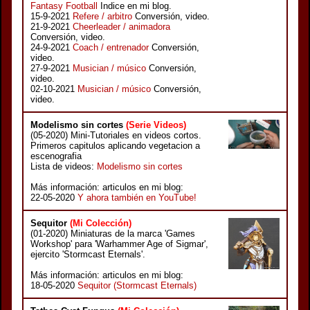
Fantasy Football
Indice en mi blog.
15-9-2021
Refere / arbitro
Conversión, video.
21-9-2021
Cheerleader / animadora
Conversión, video.
24-9-2021
Coach / entrenador
Conversión,
video.
27-9-2021
Musician / músico
Conversión,
video.
02-10-2021
Musician / músico
Conversión,
video.
Modelismo sin cortes
(Serie Videos)
(05-2020) Mini-Tutoriales en videos cortos.
Primeros capitulos aplicando vegetacion a
escenografia
Lista de videos:
Modelismo sin cortes
Más información: articulos en mi blog:
22-05-2020
Y ahora también en YouTube!
Sequitor
(Mi Colección)
(01-2020) Miniaturas de la marca 'Games
Workshop' para 'Warhammer Age of Sigmar',
ejercito 'Stormcast Eternals'.
Más información: articulos en mi blog:
18-05-2020
Sequitor (Stormcast Eternals)