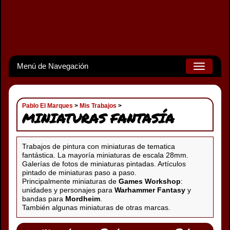
Menú de Navegación
Toggle
navigation
Pablo El Marques
>
Mis Trabajos
>
MINIATURAS FANTASÍA
Trabajos de pintura con miniaturas de tematica
fantástica. La mayoría miniaturas de escala 28mm.
Galerías de fotos de miniaturas pintadas. Artículos
pintado de miniaturas paso a paso.
Principalmente miniaturas de
Games Workshop
:
unidades y personajes para
Warhammer Fantasy
y
bandas para
Mordheim
.
También algunas miniaturas de otras marcas.