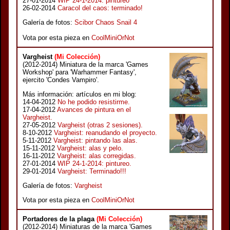
27-01-2014
WIP 24-1-2014: pintureo
26-02-2014
Caracol del caos: terminado!
Galería de fotos:
Scibor Chaos Snail 4
Vota por esta pieza en
CoolMiniOrNot
Vargheist
(Mi Colección)
(2012-2014) Miniatura de la marca 'Games
Workshop' para 'Warhammer Fantasy',
ejercito 'Condes Vampiro'.
Más información: artículos en mi blog:
14-04-2012
No he podido resistirme.
17-04-2012
Avances de pintura en el
Vargheist.
27-05-2012
Vargheist (otras 2 sesiones).
8-10-2012
Vargheist: reanudando el proyecto.
5-11-2012
Vargheist: pintando las alas.
15-11-2012
Vargheist: alas y pelo.
16-11-2012
Vargheist: alas corregidas.
27-01-2014
WIP 24-1-2014: pintureo.
29-01-2014
Vargheist: Terminado!!!
Galería de fotos:
Vargheist
Vota por esta pieza en
CoolMiniOrNot
Portadores de la plaga
(Mi Colección)
(2012-2014) Miniaturas de la marca 'Games